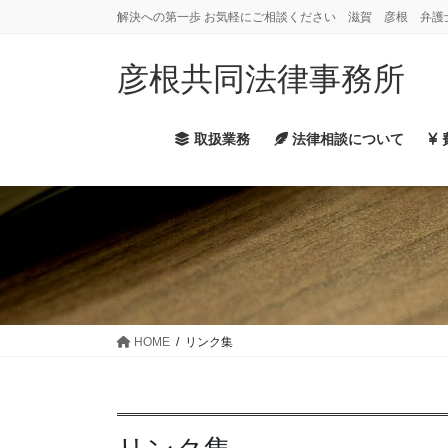
コ
ナ
解決への第一歩 お気軽にご相談ください 滋賀 彦根 弁護
ン
ビ
テ
ゲ
彦根共同法律事務所
ン
ー
ツ
シ
に
ョ
取扱業務
法律相談について
移
ン
動
に
移
動
HOME
リンク集